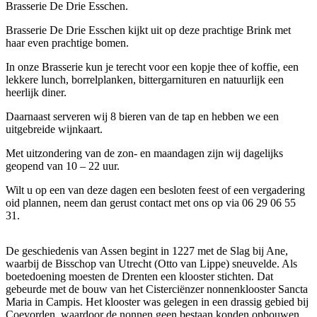
Brasserie De Drie Esschen.
Brasserie De Drie Esschen kijkt uit op deze prachtige Brink met
haar even prachtige bomen.
In onze Brasserie kun je terecht voor een kopje thee of koffie, een
lekkere lunch, borrelplanken, bittergarnituren en natuurlijk een
heerlijk diner.
Daarnaast serveren wij 8 bieren van de tap en hebben we een
uitgebreide wijnkaart.
Met uitzondering van de zon- en maandagen zijn wij dagelijks
geopend van 10 – 22 uur.
Wilt u op een van deze dagen een besloten feest of een vergadering
oid plannen, neem dan gerust contact met ons op via 06 29 06 55
31.
De geschiedenis van Assen begint in 1227 met de Slag bij Ane,
waarbij de Bisschop van Utrecht (Otto van Lippe) sneuvelde. Als
boetedoening moesten de Drenten een klooster stichten. Dat
gebeurde met de bouw van het Cisterciënzer nonnenklooster Sancta
Maria in Campis. Het klooster was gelegen in een drassig gebied bij
Coevorden, waardoor de nonnen geen bestaan konden opbouwen.